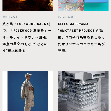
Jun 5, 2024
Oct 24, 2021
⼋ヶ岳〈FOLKWOOD SAUNA〉
KEITA MARUYAMA
で、「FOLKWOOD 夏⾄祭」〜
“OMOTASE” PROJECT が始
オールナイトサウナ〜開催、
動。ロゴや花鳥柄をあしらっ
満点の星空のもとで“ととの
たオリジナルのクッキー缶が
う”極上体験を
発売。