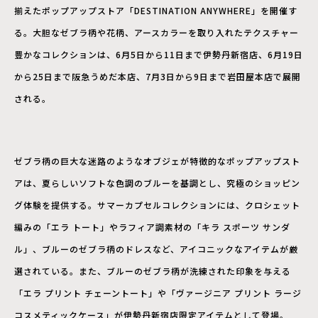
揃えたポップアップストア「DESTINATION ANYWHERE」を開催す
る。大胆なゼブラ柄や花柄、アースカラーを取り入れたテクスチャー
豊かなコレクションは、6月5日から11日まで伊勢丹新宿店、6月19日
から25日まで阪急うめだ本店、7月3日から9日まで岩田屋本店で展開
される。
ゼブラ柄の巨大な迷路のようなオブジェが特徴的なポップアップスト
アは、夏らしいソフトな色調のブルーを基調とし、究極のショッピン
グ体験を提供する。サマーカプセルコレクションには、クロシェット
編みの「エラ トート」やラフィア調素材の「キラ スポーツ サンダ
ル」、ブルーのゼブラ柄のドレスなど、アイコニックなアイテムが厳
選されている。また、ブルーのゼブラ柄が洗練された印象を与える
「エラ プリント チェーントート」や「ヴァージニア プリント ラージ
コスメティックケース」が伊勢丹新宿店限定アイテムとして登場。