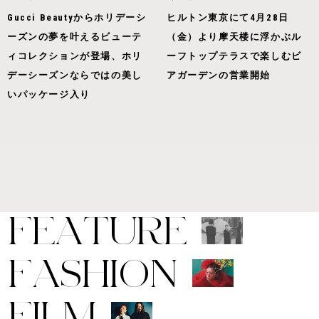
Gucci Beautyからホリデーシ
ヒルトン東京にて4月28日
ーズンの夢を叶えるビューテ
（金）より摩天楼に浮かぶル
ィコレクションが登場、ホリ
ーフトップテラスで楽しむビ
デーシーズンならではの美し
アガーデンの営業開始
いパッケージ入り
F
E
A
T
U
R
E
F
A
S
H
I
O
N
F
I
L
M