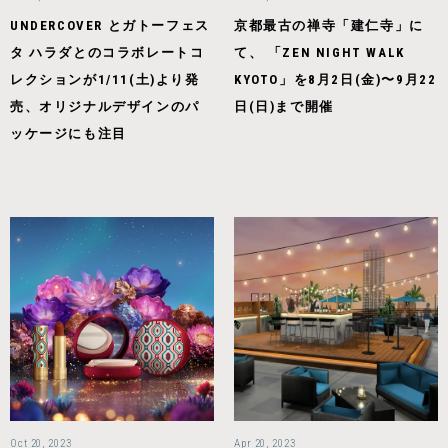
UNDERCOVER とガトーフェス
京都最古の禅寺「建仁寺」に
タ ハラダとのコラボレートコ
て、 「ZEN NIGHT WALK
レクションが1/11(土)より発
KYOTO」を8⽉2⽇(⾦)〜9⽉22
売、オリジナルデザインのパ
⽇(⽇)まで開催
ッケージにも注目
Oct 20, 2023
Apr 20, 2023