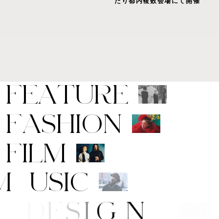
たり都内複数会場にて開催
F
E
A
T
U
R
E
F
A
S
H
I
O
N
F
I
L
M
M
U
S
I
C
A
R
T
/
D
E
S
I
G
N