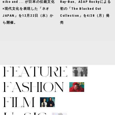
niko and ... が日本の伝統文化
Ray-Ban、A$AP Rockyによる
×現代文化を表現した「ネオ
初の「The Blacked Out
JAPAN」を12月22日（水）か
Collection」を4/28（月）発
ら開催。
売
F
E
A
T
U
R
E
F
A
S
H
I
O
N
F
I
L
M