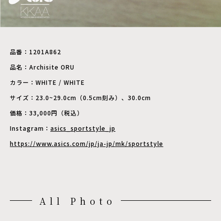
品番：1201A862
品名：Archisite ORU
カラー：WHITE / WHITE
サイズ：23.0~29.0cm（0.5cm刻み）、30.0cm
価格：33,000円（税込）
Instagram：
asics_sportstyle_jp
https://www.asics.com/jp/ja-jp/mk/sportstyle
All Photo