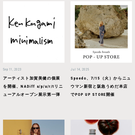
Sep 11, 2023
Jul 14, 2025
アーティスト加賀美健の個展
Speedo、7/15（火）からニュ
を開催、NADiff a/p/a/r/tリニ
ウマン新宿と阪急うめだ本店
ューアルオープン展示第一弾
でPOP UP STORE開催