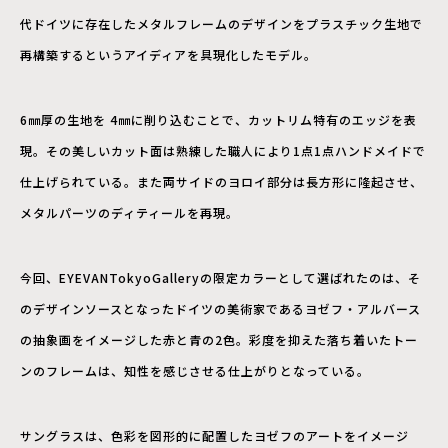
代ドイツに存在したメタルフレームのデザインをプラスチック生地で
再構築するというアイディアを具現化したモデル。
6㎜厚の生地を 4㎜に削り込むことで、カットリム特有のエッジを表
現。その美しいカット面は熟練した職人により1点1点ハンドメイドで
仕上げられている。また両サイドのヨロイ部分は長方形に隆起させ、
メタルパーツのディティールを再現。
今回、EYEVANTokyoGalleryの限定カラーとして選ばれたのは、そ
のデザインソースとなったドイツの美術家であるヨゼフ・アルバース
の抽象画をイメージした赤と青の2色。彩度を抑えた落ち着いたトー
ンのフレームは、知性を感じさせる仕上がりとなっている。
サングラスは、色彩を図形的に配置したヨゼフのアートをイメージ