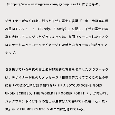
（
https://www.instagram.com/group_sext
）によるもの。
デザイナーが強く印象に残った千代の富⼠の⾔葉「⼀歩⼀歩確実に積
み重ねていく・・・ （Surely、Slowly）」を配し、千代の富⼠の写
真を⼤胆にアレンジしたグラフィックは、前回リリースされたモノク
ロカラーとニューヨークをイメージした新たなカラーの2⾊がライン
ナップ。
塩を撒いている千代の富⼠姿が印象的な写真を使⽤したグラフィック
は、デザイナーが込めたメッセージ「相撲業界だけでなくこの世の中
にお いて彼の功績は計り知れない（IF A JOYOUS SCENE GOES
UNDE- SCRIBED, THE WORLD IS POORER FOR IT. ）」が描かれ、
バックプリントには千代の富⼠が⽣前好んで書いていた書「⼼・技・
体」が ＜THUMPERS NYC ＞のロゴに記されている。