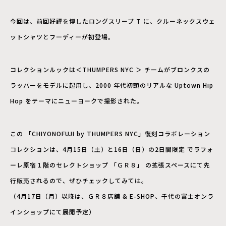
今回は、前回好評を博したロングスリーブ T に、クルーネックスウェ
ットシャツとフーディーが初登場。
コレクションルックは＜THUMPERS NYC ＞ チームがブロンクスの
ラッパーをモデルに起⽤し、2000 年代初頭のリアルな Uptown Hip
Hop をテーマにニューヨークで撮影された。
この 「CHIYONOFUJI by THUMPERS NYC」復刻コラボレーション
コレクションは、4⽉15⽇（⼟）と16⽇（⽇）の2⽇間限定 でラフォ
ーレ原宿１階のセレクトショップ 「ＧＲ８」 の拡張スペースにて先
⾏販売されるので、ぜひチェックしてみては。
（4⽉17⽇（⽉）以降は、ＧＲ８店舗 & E-SHOP、千代の富⼠オンラ
インショップにて展開予定）