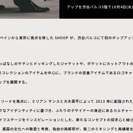
アップを渋谷パルコ3階で10月4日(水)
ペインから東京に拠点を移した SHOOP が、渋谷パルコにて初のポップアッ
っぱなしのサテンとドッキングしたジャケットや、ポケットにカットアウト
年秋冬コレクションのアイテムを中心に、ブランドの定番アイテムであるロゴキ
ップを展開する。
ドリードを拠点に、ミリアン サンスと大木葉平によって 2013 年に創設され
クなアイデンティティに基づき、ふたりのデザイナーの身近にあるカルチャー
イフステージをインスピレーションとした、新たなコンセプトの探求心と結び
、異国の文化への敬愛と考察、独自の再解釈が、無二のミキシングと再構築