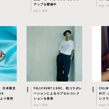
アップを開催中
Aug 7, 
Aug 7, 2026
ood、日本限定
FULLCOUNTとGDC、初コラボレ
CEL
NEWS
NEWS
rb
ーションによるカプセルコレク
8/2
金）より発売
ションを発表
レスで
Aug 7, 2026
Aug 6, 