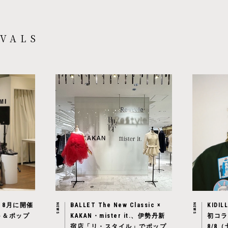
VALS
。8月に開催
BALLET The New Classic ×
KIDIL
NEWS
NEWS
ト＆ポップ
KAKAN・mister it.、伊勢丹新
初コラ
宿店「リ・スタイル」でポップ
8/8