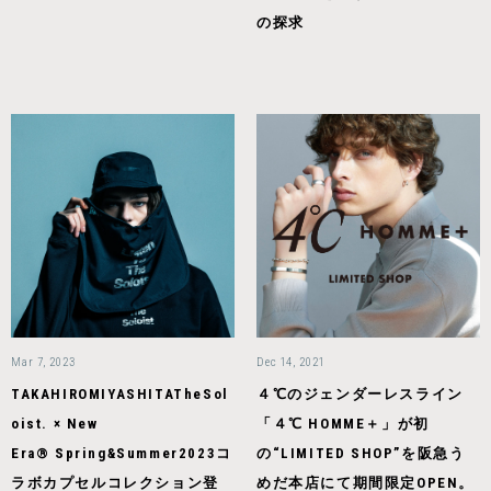
の探求
Mar 7, 2023
Dec 14, 2021
TAKAHIROMIYASHITATheSol
４℃のジェンダーレスライン
oist. × New
「４℃ HOMME＋」が初
Era® Spring&Summer2023コ
の“LIMITED SHOP”を阪急う
ラボカプセルコレクション登
めだ本店にて期間限定OPEN。