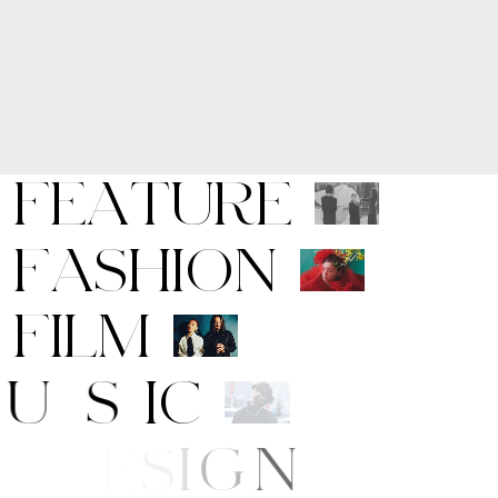
F
E
A
T
U
R
E
F
A
S
H
I
O
N
F
I
L
M
M
U
S
I
C
A
R
T
/
D
E
S
I
G
N