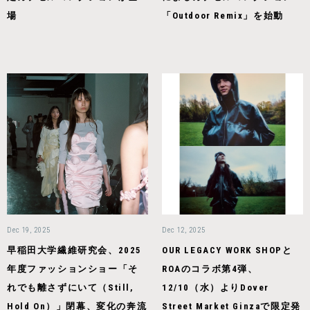
場
「Outdoor Remix」を始動
Dec 19, 2025
Dec 12, 2025
早稲田大学繊維研究会、2025
OUR LEGACY WORK SHOPと
年度ファッションショー「そ
ROAのコラボ第4弾、
れでも離さずにいて（Still,
12/10（水）よりDover
Hold On）」閉幕、変化の奔流
Street Market Ginzaで限定発