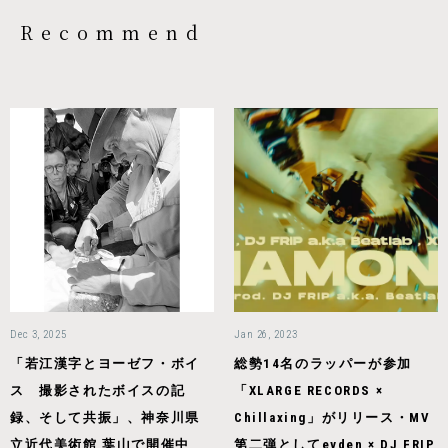
Recommend
Dec 3, 2025
Jan 26, 2023
「若江漢字とヨーゼフ・ボイ
総勢14名のラッパーが参加
ス 撮影されたボイスの記
「XLARGE RECORDS ×
録、そして共振」、神奈川県
Chillaxing」がリリース・MV
立近代美術館 葉山で開催中
第二弾としてeyden × DJ FRIP