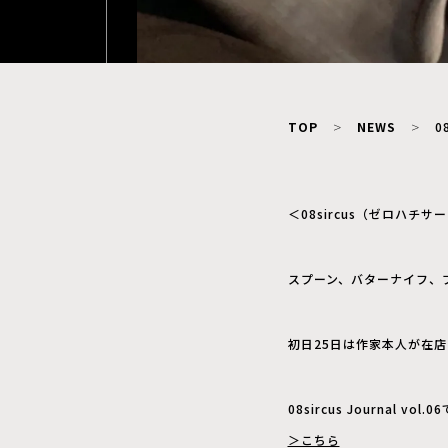
TOP
NEWS
0
＜08sircus（ゼロハチ
スプーン、バターナイフ、
初日25日は作家本人が在
08sircus Journa
＞こちら