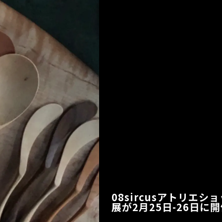
08sircusアトリエシ
展が2月25日-26日に