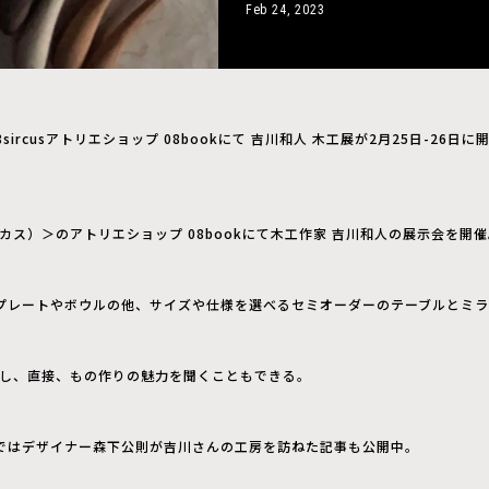
Feb 24, 2023
8sircusアトリエショップ 08bookにて 吉川和人 木工展が2月25日-26日に
サーカス）＞のアトリエショップ 08bookにて木工作家 吉川和人の展示会を開
プレートやボウルの他、サイズや仕様を選べるセミオーダーのテーブルとミ
店し、直接、もの作りの魅力を聞くこともできる。
l vol.06ではデザイナー森下公則が吉川さんの工房を訪ねた記事も公開中。