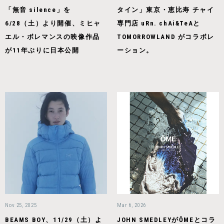
「無音 silence」を
タイン」東京・恵比寿 チャイ
6/28（土）より開催、ミヒャ
専門店 uRn. chAi&TeAと
エル・ボレマンスの映像作品
TOMORROWLAND がコラボレ
が11年ぶりに日本公開
ーション。
Nov 25, 2025
Mar 6, 2026
BEAMS BOY、11/29（土）よ
JOHN SMEDLEYがŌMEとコラ