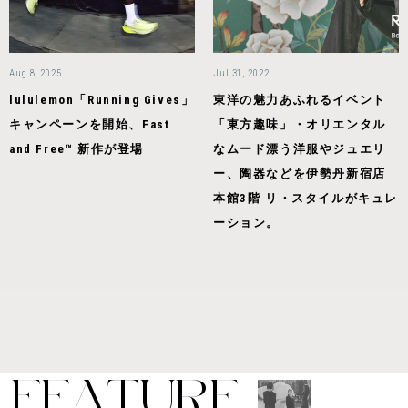
Aug 8, 2025
Jul 31, 2022
lululemon「Running Gives」
東洋の魅力あふれるイベント
キャンペーンを開始、Fast
「東方趣味」・オリエンタル
and Free™ 新作が登場
なムード漂う洋服やジュエリ
ー、陶器などを伊勢丹新宿店
本館3階 リ・スタイルがキュレ
ーション。
F
E
A
T
U
R
E