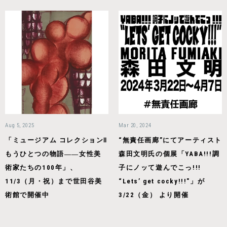
Aug 5, 2025
Mar 20, 2024
「ミュージアム コレクションⅡ
“無責任画廊”にてアーティスト
もうひとつの物語――女性美
森⽥⽂明⽒の個展「YABA!!!調
術家たちの100年」、
⼦にノッて遊んでこっ!!!
11/3（月・祝）まで世田谷美
“Letsʼ get cocky!!!"」が
術館で開催中
3/22（⾦） より開催