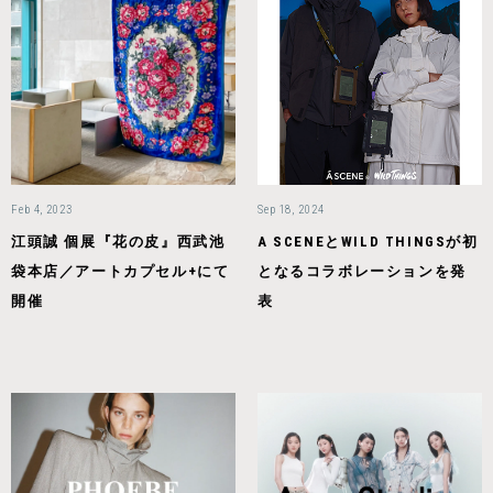
Feb 4, 2023
Sep 18, 2024
江頭誠 個展『花の皮』西武池
A SCENEとWILD THINGSが初
袋本店／アートカプセル+にて
となるコラボレーションを発
開催
表