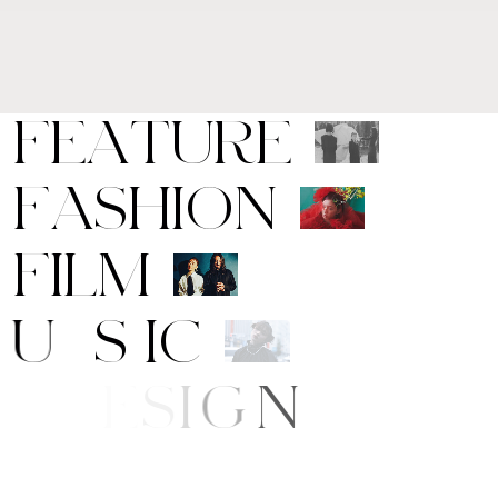
F
E
A
T
U
R
E
F
A
S
H
I
O
N
F
I
L
M
M
U
S
I
C
A
R
T
/
D
E
S
I
G
N
B
E
A
U
T
Y