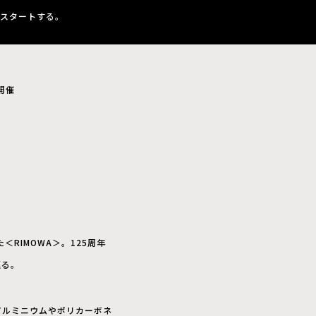
りスタートする。
開催
RIMOWA＞。125周年
返る。
アルミニウムやポリカーボネ