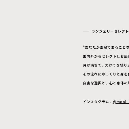
ランジェリーセレクト
”
あなたが素敵であること
国内外からセレクトしお届
月が満ちて、欠けてを繰り
その流れにゆっくりと身を
自由な選択と、心と身体の
インスタグラム：
@mool_l