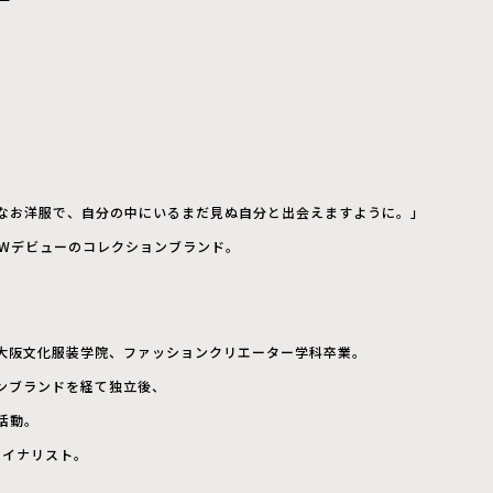
なお洋服で、自分の中にいるまだ見ぬ自分と出会えますように。」
AWデビューのコレクションブランド。
年、大阪文化服装学院、ファッションクリエーター学科卒業。
ンブランドを経て独立後、
活動。
ファイナリスト。