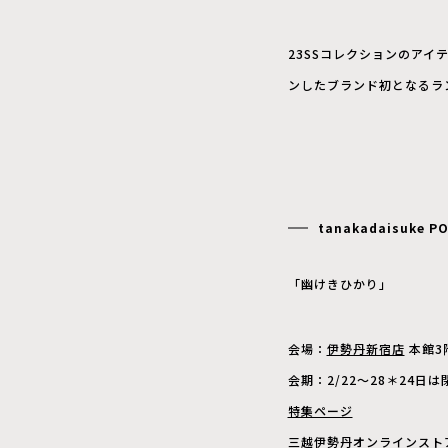
23SS
コレクションのアイ
ンしたブランド初となるラ
tanakadaisuke
PO
「幽けきひかり」
会場：
伊勢丹新宿店
本館3
会期：2/22〜28＊24日は
特集ページ
三越伊勢丹オンラインスト