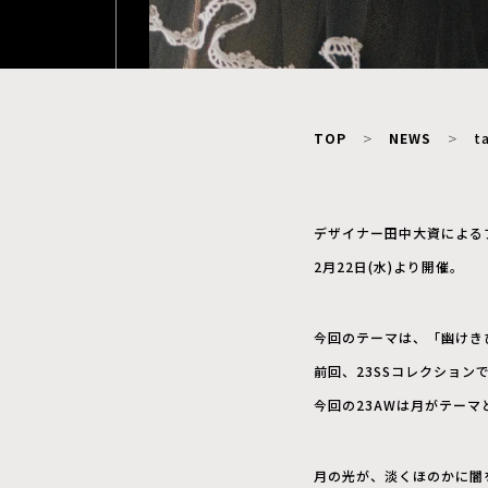
TOP
NEWS
t
デザイナー田中大資によるブ
2月22日(水)より開催。
今回のテーマは、「幽けき
前回、23SSコレクションでは
今回の23AWは月がテーマ
月の光が、淡くほのかに闇