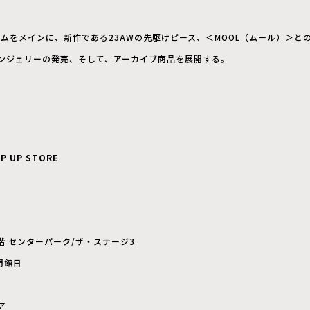
テムをメインに、新作である
23AW
の先駆けピース、＜
MOOL
（ムール）＞と
ンジェリーの発売、そして、アーカイブ商品を展開する。
P UP STORE
階 センターパーク/ザ・ステージ3
閉館日
ア