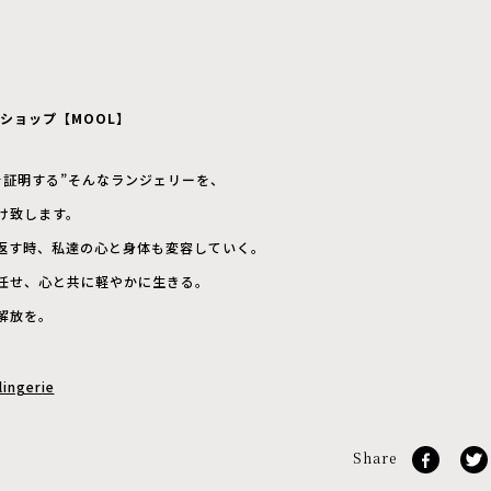
ショップ【
MOOL
】
を証明する
”
そんなランジェリーを、
け致します。
返す時、私達の心と身体も変容していく。
任せ、心と共に軽やかに生きる。
解放を。
ingerie
Share