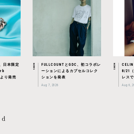
ood、日本限定
FULLCOUNTとGDC、初コラボレ
CEL
NEWS
NEWS
rb
ーションによるカプセルコレク
8/2
金）より発売
ションを発表
レスで
Aug 7, 2026
Aug 6, 
nd