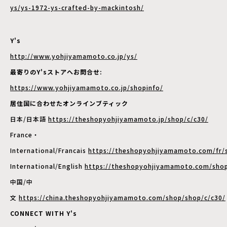
ys/ys-1972-ys-crafted-by-mackintosh/
Y's
http://www.yohjiyamamoto.co.jp/ys/
最寄りのY'sストアへお問合せ:
https://www.yohjiyamamoto.co.jp/shopinfo/
居住国に合わせたオンラインブティック
日本/日本語
https://theshopyohjiyamamoto.jp/shop/c/c30/
France・
International/Francais
https://theshopyohjiyamamoto.com/fr/
International/English
https://theshopyohjiyamamoto.com/shop
中国/中
文
https://china.theshopyohjiyamamoto.com/shop/shop/c/c30/
CONNECT WITH Y's