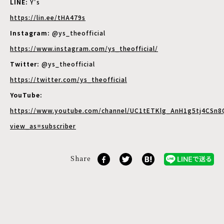
LINE:
Y's
https://lin.ee/tHA479s
Instagram:
@ys_theofficial
https://www.instagram.com/ys_theofficial/
Twitter:
@ys_theofficial
https://twitter.com/ys_theofficial
YouTube:
https://www.youtube.com/channel/UC1tETKlg_AnH1g5tj4CSn8
view_as=subscriber
Share