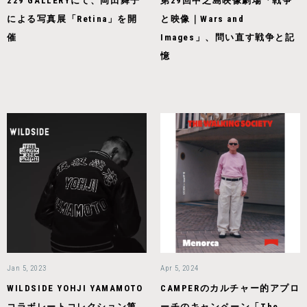
229 GALLERYにて、岡田舞子
第29回中之島映像劇場「戦争
による写真展「Retina」を開
と映像｜Wars and
催
Images」、問い直す戦争と記
憶
Jan 5, 2023
Apr 5, 2024
WILDSIDE YOHJI YAMAMOTO
CAMPERのカルチャー的アプロ
コラボレートコレクション第
ーチのキャンペーン「The