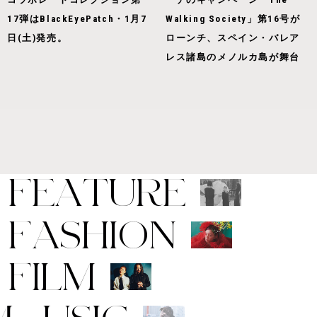
17弾はBlackEyePatch・1月7
Walking Society」第16号が
日(土)発売。
ローンチ、スペイン・バレア
レス諸島のメノルカ島が舞台
F
E
A
T
U
R
E
F
A
S
H
I
O
N
F
I
L
M