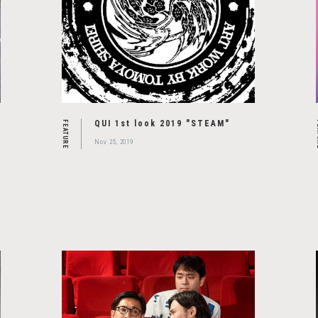
QUI 1st look 2019 "STEAM"
FEATURE
F
Nov 25, 2019