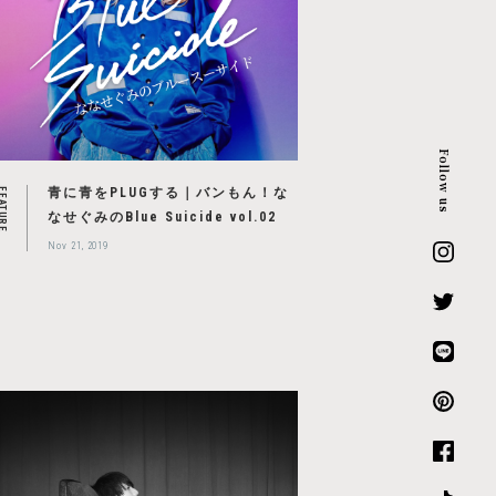
Follow us
青に青をPLUGする｜バンもん！な
EATURE
なせぐみのBlue Suicide vol.02
Nov 21, 2019