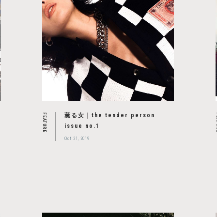
の
薫る女｜the tender person
FEATURE
F
issue no.1
Oct 21, 2019