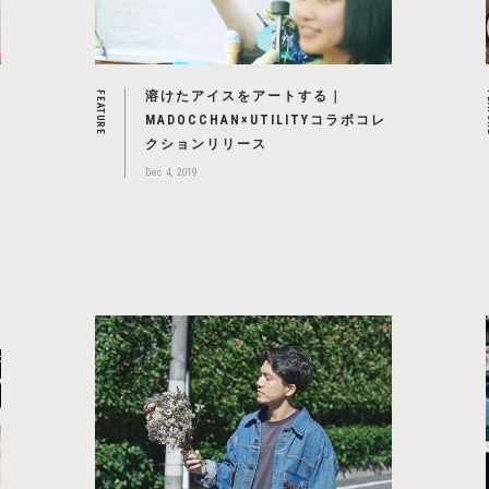
溶けたアイスをアートする｜
FEATURE
F
MADOCCHAN×UTILITYコラボコレ
クションリリース
Dec 4, 2019