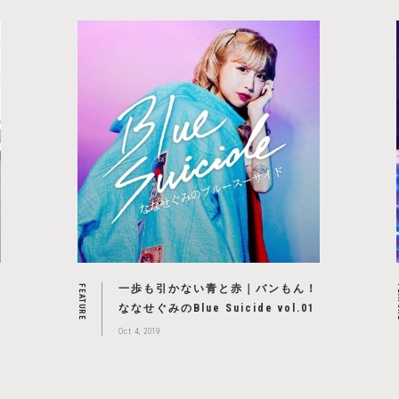
一歩も引かない青と赤｜バンもん！
FEATURE
F
ななせぐみのBlue Suicide vol.01
Oct 4, 2019