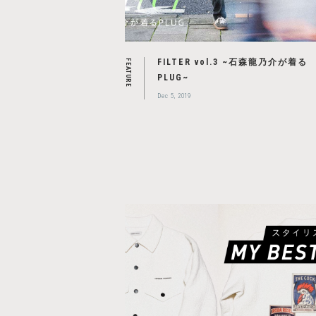
FILTER vol.3 ~石森龍乃介が着る
FEATURE
PLUG~
Dec 5, 2019