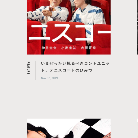
いまぜったい観るべきコントユニッ
FEATURE
F
2
ト、テニスコートのひみつ
Nov 16, 2019