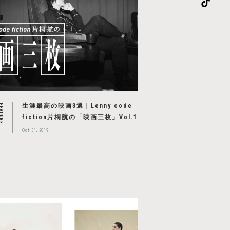
生涯最高の映画3選｜Lenny code
EATURE
fiction片桐航の「映画三枚」Vol.1
Oct 31, 2019