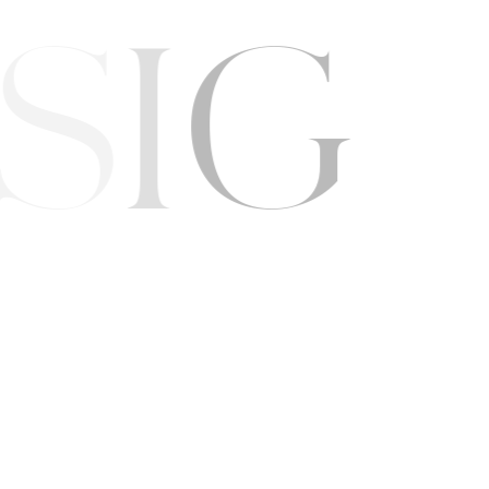
E
S
I
G