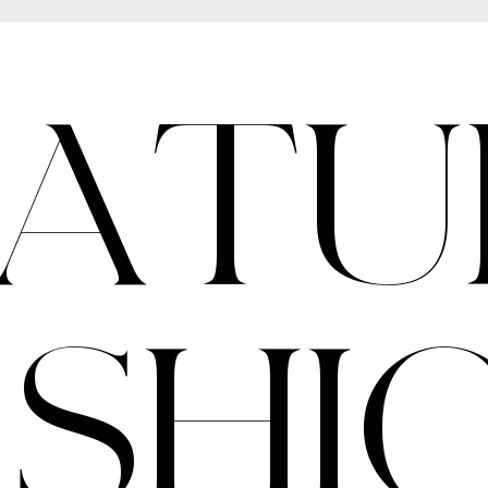
A
T
U
A
S
H
I