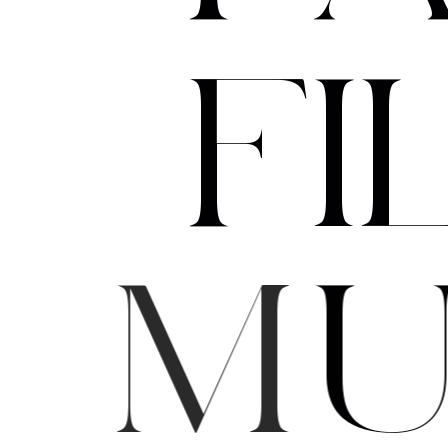
F
I
M