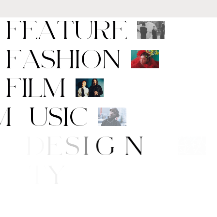
F
E
A
T
U
R
E
F
A
S
H
I
O
N
F
I
L
M
M
U
S
I
C
A
R
T
/
D
E
S
I
G
N
B
E
A
U
T
Y
E
/
S
T
Y
L
E