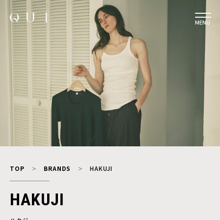
MENU
TOP
BRANDS
HAKUJI
HAKUJI
ハクジ