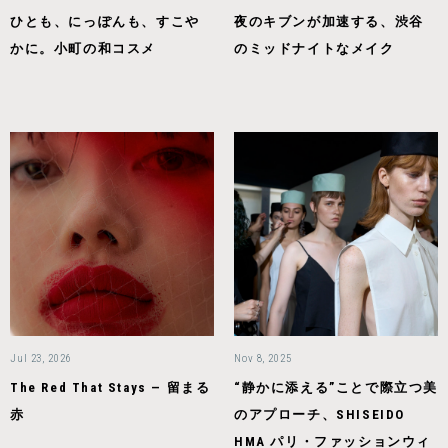
ひとも、にっぽんも、すこや
夜のキブンが加速する、渋谷
かに。小町の和コスメ
のミッドナイトなメイク
Jul 23, 2026
Nov 8, 2025
The Red That Stays — 留まる
“静かに添える”ことで際立つ美
赤
のアプローチ、SHISEIDO
HMA パリ・ファッションウィ