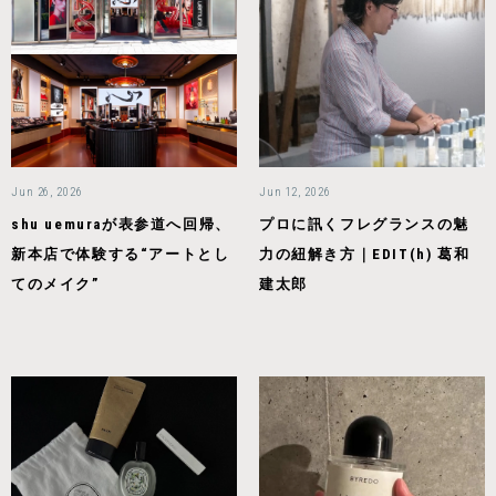
Jun 26, 2026
Jun 12, 2026
shu uemuraが表参道へ回帰、
プロに訊くフレグランスの魅
新本店で体験する“アートとし
力の紐解き方｜EDIT(h) 葛和
てのメイク”
建太郎