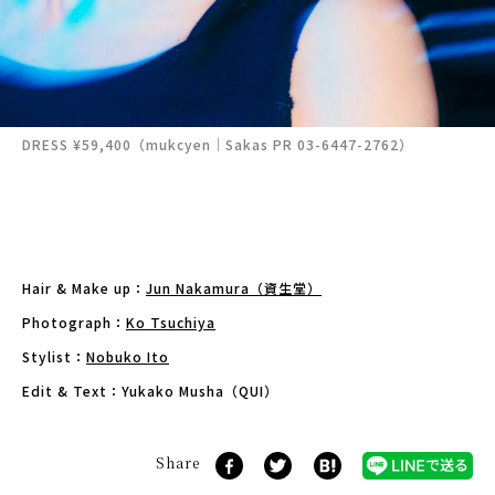
DRESS ¥59,400（mukcyen｜Sakas PR 03-6447-2762）
Hair & Make up：
Jun Nakamura（資生堂）
Photograph：
Ko Tsuchiya
Stylist：
Nobuko Ito
Edit & Text：Yukako Musha（QUI）
Share