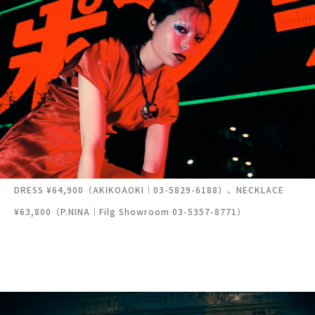
DRESS ¥64,900（AKIKOAOKI｜03-5829-6188）、NECKLACE
¥63,800（P.NINA｜Filg Showroom 03-5357-8771）