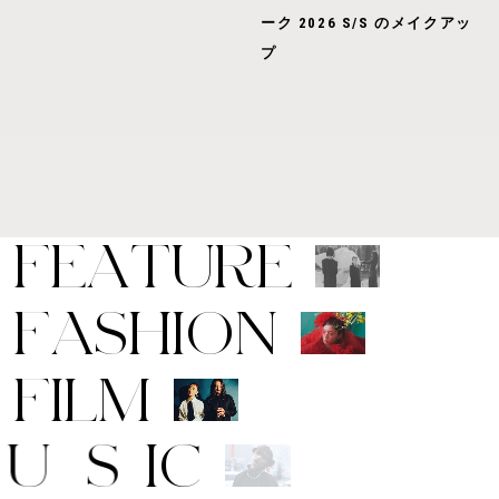
ーク 2026 S/S のメイクアッ
プ
F
E
A
T
U
R
E
F
A
S
H
I
O
N
F
I
L
M
M
U
S
I
C