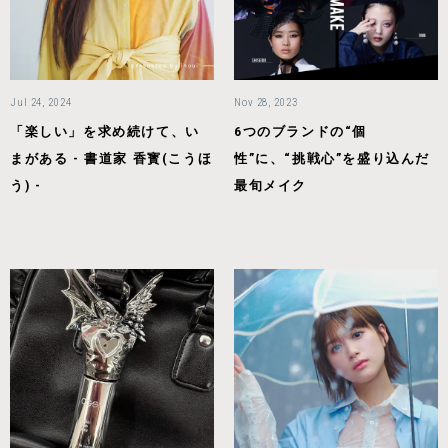
Jul 24, 2024
Nov 28, 2023
「楽しい」を求め続けて、い
6つのブランドの“個
まがある - 書道家 香寳(こうほ
性”に、“挑戦心”を盛り込んだ
う) -
最旬メイク