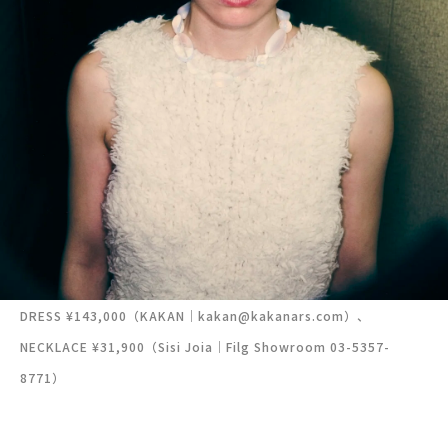
DRESS ¥143,000（KAKAN｜kakan@kakanars.com）、
NECKLACE ¥31,900（Sisi Joia｜Filg Showroom 03-5357-
8771）