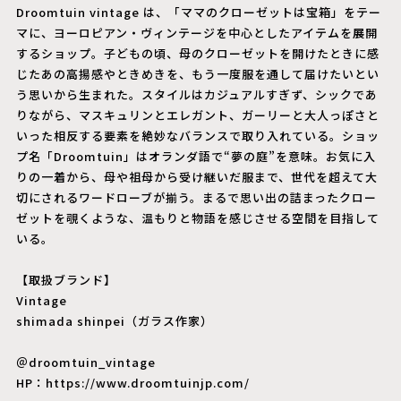
Droomtuin vintage は、「ママのクローゼットは宝箱」をテー
マに、ヨーロピアン・ヴィンテージを中心としたアイテムを展開
するショップ。子どもの頃、母のクローゼットを開けたときに感
じたあの高揚感やときめきを、もう一度服を通して届けたいとい
う思いから生まれた。スタイルはカジュアルすぎず、シックであ
りながら、マスキュリンとエレガント、ガーリーと大人っぽさと
いった相反する要素を絶妙なバランスで取り入れている。ショッ
プ名「Droomtuin」はオランダ語で“夢の庭”を意味。お気に入
りの一着から、母や祖母から受け継いだ服まで、世代を超えて大
切にされるワードローブが揃う。まるで思い出の詰まったクロー
ゼットを覗くような、温もりと物語を感じさせる空間を目指して
いる。
【取扱ブランド】
Vintage
shimada shinpei（ガラス作家）
＠droomtuin_vintage
HP：
https://www.droomtuinjp.com/