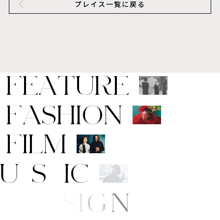
プレイス一覧に戻る
F
E
A
T
U
R
E
F
A
S
H
I
O
N
F
I
L
M
M
U
S
I
C
R
T
/
D
E
S
I
G
N