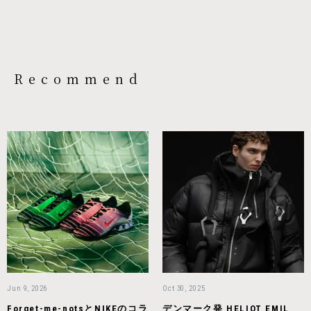
Recommend
Jun 9, 2026
Oct 30, 2025
Forget-me-notsとNIKEのコラ
デンマーク発 HELIOT EMIL