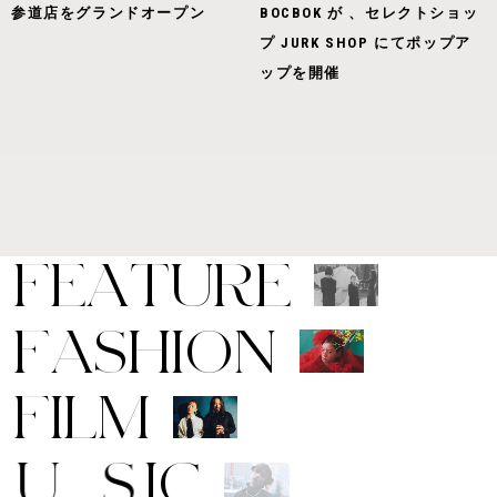
参道店をグランドオープン
BOCBOK が 、セレクトショッ
プ JURK SHOP にてポップア
ップを開催
F
E
A
T
U
R
E
F
A
S
H
I
O
N
F
I
L
M
M
U
S
I
C