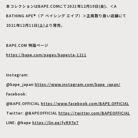
本コレクションはBAPE.COMにて2021年12月10日(金)、＜A
BATHING APE®（ア ベイシング エイプ）＞正規取り扱い店舗にて
2021年12月11日(土)より発売。
BAPE.COM 特設ページ
https://bape.com/pages/bapesta-1211
Instagram:
@bape_japan
https://www.instagram.com/bape_japan/
Facebook:
@BAPE.OFFICIAL
https://www.facebook.com/BAPE.OFFICIAL
Twitter: @BAPEOFFICIAL
https://twitter.com/BAPEOFFICIAL
LINE: @bape
https://lin.ee/fyR97p7