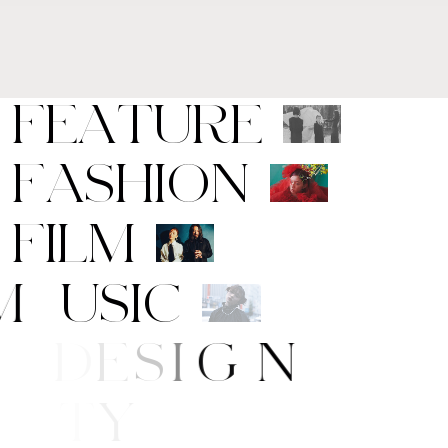
F
E
A
T
U
R
E
F
A
S
H
I
O
N
F
I
L
M
M
U
S
I
C
A
R
T
/
D
E
S
I
G
N
B
E
A
U
T
Y