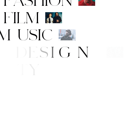
F
I
L
M
M
U
S
I
C
A
R
T
/
D
E
S
I
G
N
B
E
A
U
T
Y
L
I
F
E
/
S
T
Y
L
E
N
E
W
S
O
P
P
I
N
G