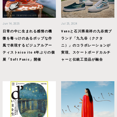
Jun 14, 2025
Jul 25, 2024
日常の中に生まれる感情の機
Vansと⽯川県発祥の九⾕焼ブ
微を毒っけのあるポップな作
ランド「九九⾕（ククタ
風で表現するビジュアルアー
ニ）」のコラボレーションが
ティストnico ito 4年ぶりの個
実現、スケートボードカルチ
展「Soft Panic」開催
ャーと伝統⼯芸品が融合