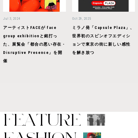
Jul 3, 2024
Oct 29, 2025
アーティストFACEが face
ミラノ発「Capsule Plaza」、
group exhibitionと銘打っ
世界初のスピンオフエディシ
た、展覧会「都合の悪い存在 -
ョンで東京の街に新しい感性
Disruptive Presence」を開
を解き放つ
催
F
E
A
T
U
R
E
F
A
S
H
I
O
N