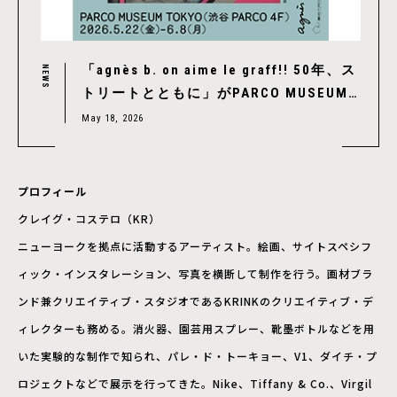
「agnès b. on aime le graff!! 50年、ス
NEWS
トリートとともに」がPARCO MUSEUM
TOKYOで開催、アニエスベーが見つめて
May 18, 2026
きたストリートカルチャー
プロフィール
クレイグ・コステロ（KR）
ニューヨークを拠点に活動するアーティスト。絵画、サイトスペシフ
ィック・インスタレーション、写真を横断して制作を行う。画材ブラ
ンド兼クリエイティブ・スタジオであるKRINKのクリエイティブ・デ
ィレクターも務める。消火器、園芸用スプレー、靴墨ボトルなどを用
いた実験的な制作で知られ、パレ・ド・トーキョー、V1、ダイチ・プ
ロジェクトなどで展示を行ってきた。Nike、Tiffany & Co.、Virgil