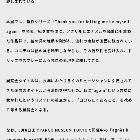
親しまれている。
本展では、新作シリーズ「Thank you for letting me be myself
again」を発表。紙を支持体に、アクリルとエナメルを幾重にも重ね
た作品群で、絵の具の堆積や剥がれ、流れの痕跡が画面に残されてい
る。コステロは絵の具を制御しながらも、その偶然性を受け入れ、ド
リップやスプレーによる独自の表現を展開してきた。
展覧会タイトルは、長年にわたり多くのミュージシャンに引用されて
きた楽曲のタイトルから着想を得たもの。特に“again”という言葉に
惹かれたというコステロの視点から、「自分らしくあること」を改め
て考える展覧会となる。
なお、6月8日までPARCO MUSEUM TOKYOで開催中の『agnès b.
on aime le graff!!_50年、ストリートとともに』では、アニエスベ