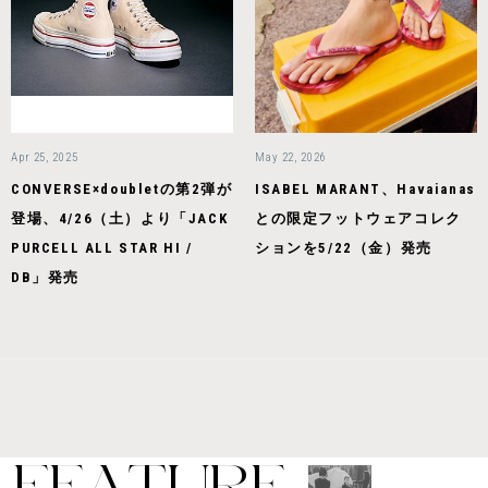
Apr 25, 2025
May 22, 2026
CONVERSE×doubletの第2弾が
ISABEL MARANT、Havaianas
登場、4/26（土）より「JACK
との限定フットウェアコレク
PURCELL ALL STAR HI /
ションを5/22（金）発売
DB」発売
F
E
A
T
U
R
E