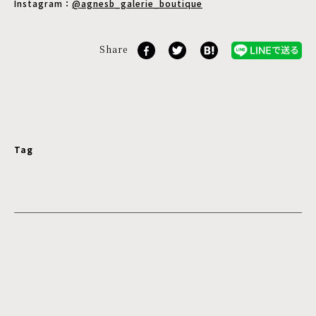
Instagram：
@agnesb_galerie_boutique
Share
Tag