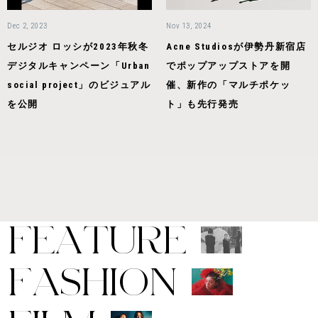
Dec 2, 2023
Nov 13, 2024
セルジオ ロッシが2023年秋冬
Acne Studiosが伊勢丹新宿店
デジタルキャンペーン「Urban
でポップアップストアを開
social project」のビジュアル
催、新作の「マルチポケッ
を公開
ト」も先行発売
F
E
A
T
U
R
E
F
A
S
H
I
O
N