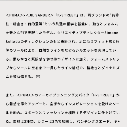
＜PUMA＞x＜JIL SANDER＞「K-STREET」は、両ブランドの“純粋
性・精密さ・目的意識”という共通の哲学を基盤に、動きとフォルム
を新たな形で表現したモデル。クリエイティブディレクターSimone
Bellottiのディレクションのもと設計され、足に沿うフィット感と極
薄のソールにより、自然なラインをなぞるシルエットを実現してい
る。柔らかさと緊張感を併せ持つデザインに加え、フォームストリッ
プからソールに至るまで一貫したライン構成で、精緻さとダイナミズ
ムを兼ね備える。 ￼
また、＜PUMA＞のアーカイブランニングスパイク「H-STREET」か
ら着想を得たアッパーと、空手からインスピレーションを受けたソー
ルを融合。スポーツとファッションを横断するデザインに仕上げてい
る。素材は2種類、カラーは3色で展開し、パンチングスエード、キャ