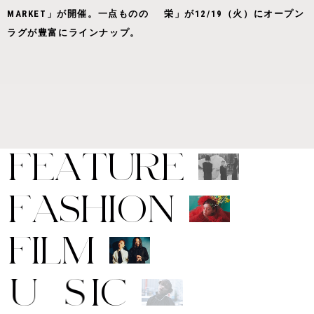
MARKET」が開催。一点ものの
栄」が12/19（火）にオープン
ラグが豊富にラインナップ。
F
E
A
T
U
R
E
F
A
S
H
I
O
N
F
I
L
M
M
U
S
I
C