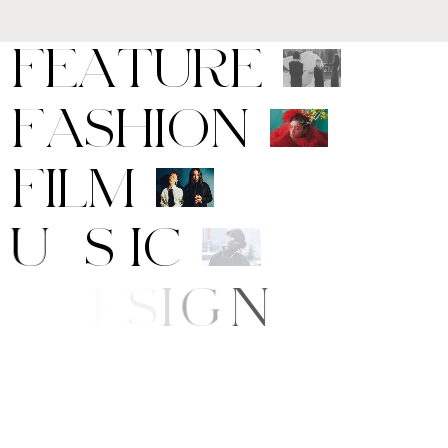
F
E
A
T
U
R
E
F
A
S
H
I
O
N
F
I
L
M
M
U
S
I
C
A
R
T
/
D
E
S
I
G
N
B
E
A
U
T
Y
E
/
S
T
Y
L
E