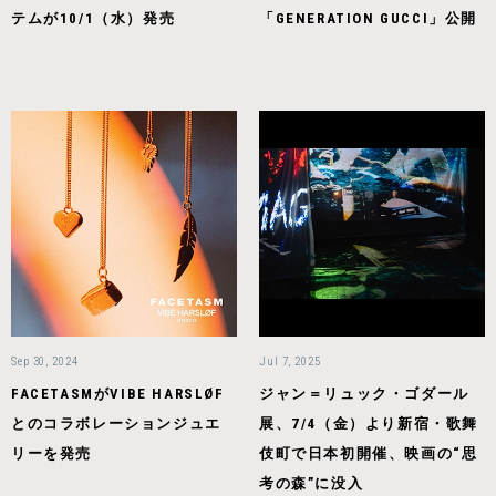
テムが10/1（水）発売
「GENERATION GUCCI」公開
Sep 30, 2024
Jul 7, 2025
FACETASMがVIBE HARSLØF
ジャン＝リュック・ゴダール
とのコラボレーションジュエ
展、7/4（金）より新宿・歌舞
リーを発売
伎町で日本初開催、映画の“思
考の森”に没入