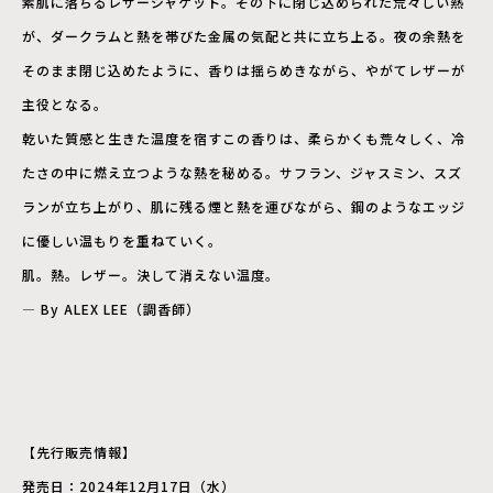
素肌に落ちるレザージャケット。その下に閉じ込められた荒々しい熱
が、ダークラムと熱を帯びた金属の気配と共に立ち上る。夜の余熱を
そのまま閉じ込めたように、香りは揺らめきながら、やがてレザーが
主役となる。
乾いた質感と生きた温度を宿すこの香りは、柔らかくも荒々しく、冷
たさの中に燃え立つような熱を秘める。サフラン、ジャスミン、スズ
ランが立ち上がり、肌に残る煙と熱を運びながら、鋼のようなエッジ
に優しい温もりを重ねていく。
肌。熱。レザー。決して消えない温度。
― By ALEX LEE（調香師）
【先行販売情報】
発売日：2024年12月17日（水）