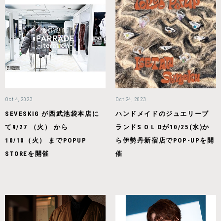
Oct 4, 2023
Oct 24, 2023
SEVESKIG が西武池袋本店に
ハンドメイドのジュエリーブ
て9/27 （火） から
ランドS O L Oが10/25(水)か
10/10（火） までPOPUP
ら伊勢丹新宿店でPOP-UPを開
STOREを開催
催