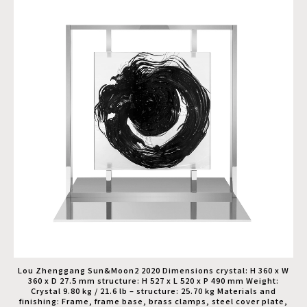
Lou Zhenggang Sun&Moon2 2020 Dimensions crystal: H 360 x W
360 x D 27.5 mm structure: H 527 x L 520 x P 490 mm Weight:
Crystal 9.80 kg / 21.6 lb – structure: 25.70 kg Materials and
finishing: Frame, frame base, brass clamps, steel cover plate,