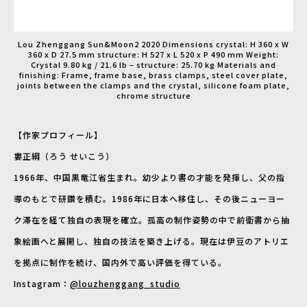
Lou Zhenggang Sun&Moon2 2020 Dimensions crystal: H 360 x W
360 x D 27.5 mm structure: H 527 x L 520 x P 490 mm Weight:
Crystal 9.80 kg / 21.6 lb – structure: 25.70 kg Materials and
finishing: Frame, frame base, brass clamps, steel cover plate,
joints between the clamps and the crystal, silicone foam plate,
chrome structure
【作家プロフィール】
婁正綱（ろう せいこう）
1966年、中国黒竜江省生まれ。幼少より書の才能を発揮し、父の指
導のもとで研鑽を積む。1986年に日本へ移住し、その後ニューヨー
ク滞在を経て独自の表現を確立。孤高の制作姿勢の中で前衛書から抽
象絵画へと展開し、独自の技法を築き上げる。現在は伊豆のアトリエ
を拠点に制作を続け、国内外で高い評価を得ている。
Instagram：
@louzhenggang_studio