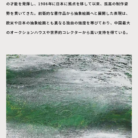
の才能を発揮し、1986年に日本に拠点を移して以来、孤高の制作姿
勢を貫いてきた。前衛的な書作品から抽象絵画へと展開した表現は、
欧米や日本の抽象絵画とも異なる独自の強度を帯びており、中国最大
のオークションハウスや世界的コレクターから高い支持を得ている。