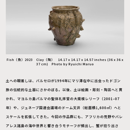
Fish（魚）2023 Clay（陶） 14.17 x 14.17 x 14.57 inches (36 x 36 x
37 cm) Photo by Ryuichi Maruo
土への眼差しは、バルセロが1994年にマリ滞在中に出会ったドゴン
族の伝統的な土器にさかのぼる。以後、土は絵画・彫刻・陶芸へと貫
かれ、マヨルカ島パルマの聖体礼拝堂の大規模レリーフ（2001–07
年）や、ジュネーブ国連会議場のドーム天井（総面積1,600㎡）へと
スケールを拡張してきた。今回の作品群にも、アフリカの荒野やバレ
アレス諸島の海中世界と響き合うモチーフが頻出し、蟹が捻り出さ