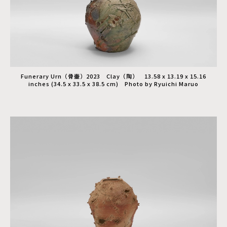
Funerary Urn（骨壷）2023 Clay（陶） 13.58 x 13.19 x 15.16
inches (34.5 x 33.5 x 38.5 cm) Photo by Ryuichi Maruo