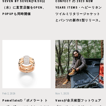
SEVEN BY SEVENが8/30日
CONFECT の 2023 NEW
（水）に直営店舗をOPEN、
YEARS ITEMS・ヘビーリネン
POPUPも同時開催
ツイルミリタリージャケット
とパンツの新作2型リリース。
Feb 2, 2026
Nov 1, 2025
Pomellatoの「ポメラート ト
Vansが全天候型フットウェア