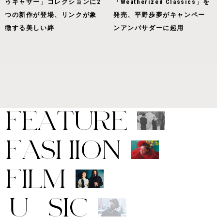
ゥギャザー」コレクションに2
「Weatherized Classics」を
つの新作が登場、リンクが象
発売、平野歩夢がキャンペー
徴する美しい絆
ンアンバサダーに起用
F
E
A
T
U
R
E
F
A
S
H
I
O
N
F
I
L
M
M
U
S
I
C