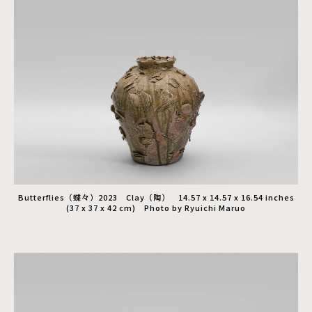
Butterflies（蝶々）2023 Clay（陶） 14.57 x 14.57 x 16.54 inches
(37 x 37 x 42 cm) Photo by Ryuichi Maruo