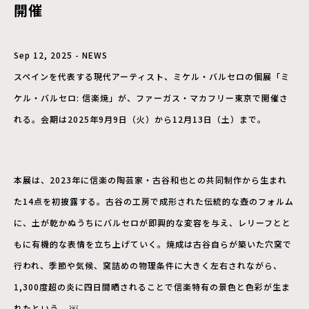
開催
Sep 12, 2025 - NEWS
スペインを代表する現代アーティスト、ミケル・バルセロの個展「ミ
ケル・バルセロ: 信楽焼」が、ファーガス・マカフリー東京で開催さ
れる。会期は2025年9月9日（火）から12月13日（土）まで。
本展は、2023年に信楽の陶芸家・古谷和也との共同制作から生まれ
た14点を初披露する。古谷の工房で成形された伝統的な壺のフォルム
に、土が乾かぬうちにバルセロが即興的な変容を与え、レリーフとと
もに有機的な表情を立ち上げていく。焼成は古谷自らが築いた穴窯で
行われ、季節や気候、窯詰めの物理条件に大きく左右されながら、
1,300度超の炎に四日間晒されることで信楽特有の景色と色彩が生ま
れたという。 ￼