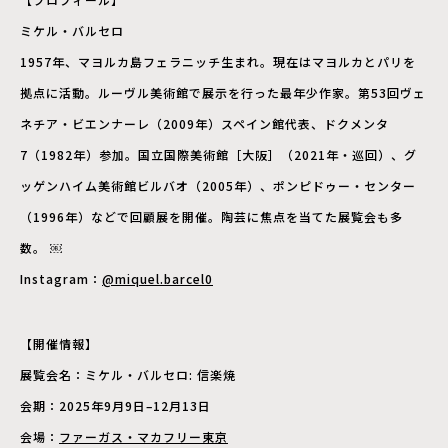
ミケル・バルセロ
1957年、マヨルカ島フェラニッチ生まれ。現在はマヨルカとパリを
拠点に活動。ルーヴル美術館で展示を行った最年少作家。第53回ヴェ
ネチア・ビエンナーレ（2009年）スペイン館代表、ドクメンタ
7（1982年）参加。国立国際美術館［大阪］（2021年・巡回）、グ
ッゲンハイム美術館ビルバオ（2005年）、ポンピドゥー・センター
（1996年）などで回顧展を開催。陶芸に焦点を当てた展覧会も多
数。 ￼
Instagram：
@miquel.barcel0
【開催情報】
展覧会名：ミケル・バルセロ: 信楽焼
会期：2025年9月9日–12月13日
会場：
ファーガス・マカフリー東京