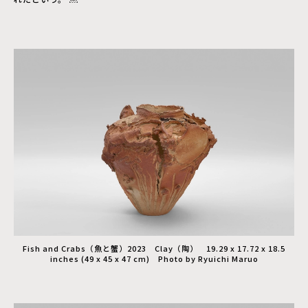
Fish and Crabs（魚と蟹）2023 Clay（陶） 19.29 x 17.72 x 18.5
inches (49 x 45 x 47 cm) Photo by Ryuichi Maruo