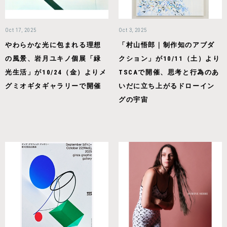
Oct 17, 2025
Oct 3, 2025
やわらかな光に包まれる理想
「村⼭悟郎｜制作知のアブダ
の風景、岩月ユキノ個展「緑
クション」が10/11（土）より
光生活」が10/24（金）よりメ
TSCAで開催、思考と行為のあ
グミオギタギャラリーで開催
いだに立ち上がるドローイン
グの宇宙