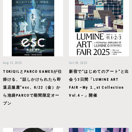
Aug 13, 2025
Oct 29, 2025
TOKIQILとPARCO GAMESが仕
新宿で“はじめてのアート”と出
掛ける、“話しかけられたら即
会う3日間「LUMINE ART
退店服屋”esc、8/22（金）か
FAIR –My １_st Collection
ら池袋PARCOで期間限定オー
Vol.4－」開催
プン