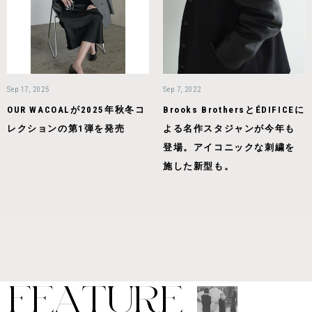
Sep 17, 2025
Sep 7, 2022
OUR WACOALが2025年秋冬コ
Brooks BrothersとÉDIFICEに
レクションの第1弾を発売
よる名作スタジャンが今年も
登場。アイコニックな刺繍を
施した新型も。
F
E
A
T
U
R
E