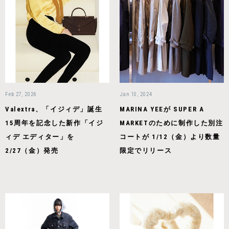
Feb 27, 2026
Jan 10, 2024
Valextra、「イジィデ」誕生
MARINA YEEが SUPER A
15周年を記念した新作「イジ
MARKETのために制作した別注
ィデ エディター」を
コートが 1/12（金）より数量
2/27（金）発売
限定でリリース