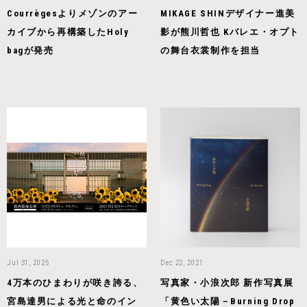
Courrègesよりメゾンのアー
MIKAGE SHINデザイナー進美
カイブから再構築したHoly
影が熊川哲也 Kバレエ・オプト
bagが発売
の舞台衣裳制作を担当
Jul 31, 2025
Dec 22, 2021
4万本のひまわりが咲き誇る、
写真家・小浪次郎 新作写真展
宮島達男による光と命のイン
「黄色い太陽－Burning Drop