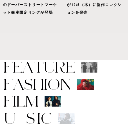
のドーバーストリートマーケ
が10/5（木）に新作コレクシ
ット銀座限定リングが登場
ョンを発売
F
E
A
T
U
R
E
F
A
S
H
I
O
N
F
I
L
M
M
U
S
I
C