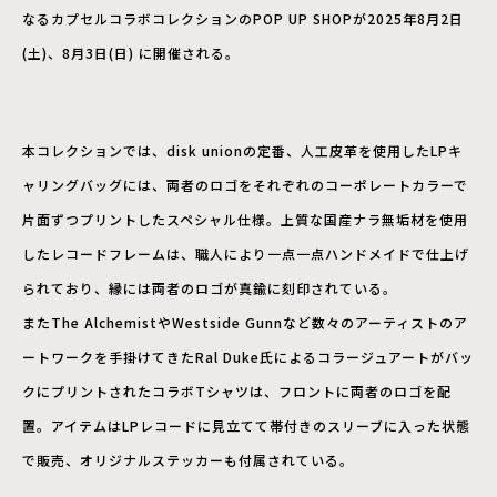
なるカプセルコラボコレクションのPOP UP SHOPが2025年8月2日
(土)、8月3日(日) に開催される。
本コレクションでは、disk unionの定番、人工皮革を使用したLPキ
ャリングバッグには、両者のロゴをそれぞれのコーポレートカラーで
片面ずつプリントしたスペシャル仕様。上質な国産ナラ無垢材を使用
したレコードフレームは、職人により一点一点ハンドメイドで仕上げ
られており、縁には両者のロゴが真鍮に刻印されている。
またThe AlchemistやWestside Gunnなど数々のアーティストのア
ートワークを手掛けてきたRal Duke氏によるコラージュアートがバッ
クにプリントされたコラボTシャツは、フロントに両者のロゴを配
置。アイテムはLPレコードに見立てて帯付きのスリーブに入った状態
で販売、オリジナルステッカーも付属されている。