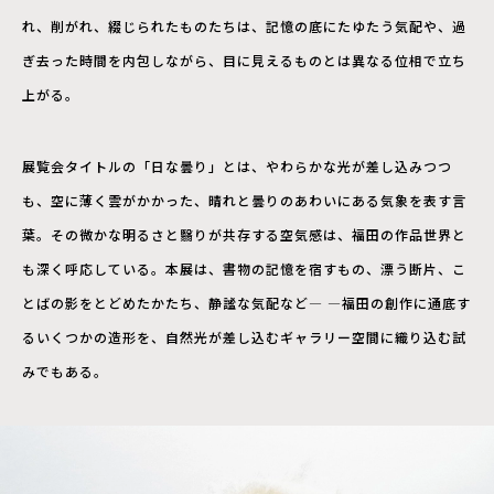
れ、削がれ、綴じられたものたちは、記憶の底にたゆたう気配や、過
ぎ去った時間を内包しながら、目に見えるものとは異なる位相で立ち
上がる。
展覧会タイトルの「日な曇り」とは、やわらかな光が差し込みつつ
も、空に薄く雲がかかった、晴れと曇りのあわいにある気象を表す言
葉。その微かな明るさと翳りが共存する空気感は、福田の作品世界と
も深く呼応している。本展は、書物の記憶を宿すもの、漂う断片、こ
とばの影をとどめたかたち、静謐な気配など— —福田の創作に通底す
るいくつかの造形を、自然光が差し込むギャラリー空間に織り込む試
みでもある。