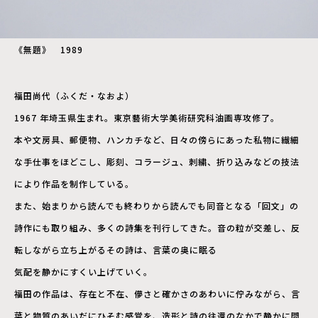
《無題》 1989
福田尚代（ふくだ・なおよ）
1967 年埼玉県生まれ。東京藝術大学美術研究科油画専攻修了。
本や文房具、郵便物、ハンカチなど、日々の傍らにあった私物に繊細
な手仕事をほどこし、彫刻、コラージュ、刺繍、折り込みなどの技法
により作品を制作している。
また、始まりから読んでも終わりから読んでも同音となる「回文」の
詩作にも取り組み、多くの詩集を刊行してきた。音の粒が交差し、反
転しながら立ち上がるその詩は、言葉の奥に眠る
気配を静かにすくい上げていく。
福田の作品は、存在と不在、儚さと確かさのあわいに佇みながら、言
葉と物質のあいだにひそむ感覚を、造形と詩の往還のなかで静かに問