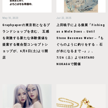
May 10, 2023
Jul 22, 2025
Graphpaperの東京初となるブ
上田暁子による個展「Fishing
ランドショップを含む、 五感
as a Mole Does ‒ Until
を刺激する新たな体験価値を
Stone Becomes Water ‒『も
提案する複合型コンセプトシ
ぐらのように釣りをする ‒ 石
ョップが、6月3日(土)より開
が水になるまで ‒』」、
店
7/26（土）よりKOTARO
NUKAGAで開催