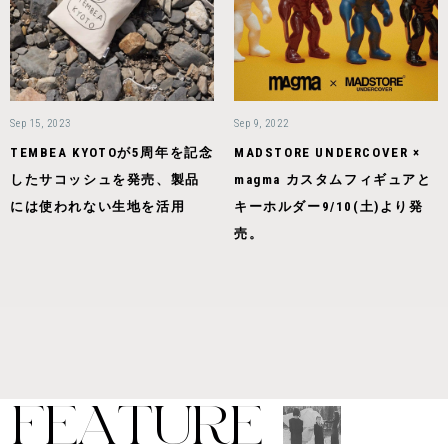
Sep 15, 2023
Sep 9, 2022
TEMBEA KYOTOが5周年を記念
MADSTORE UNDERCOVER ×
したサコッシュを発売、製品
magma カスタムフィギュアと
には使われない生地を活用
キーホルダー9/10(土)より発
売。
F
E
A
T
U
R
E