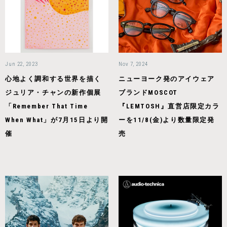
Jun 22, 2023
Nov 7, 2024
心地よく調和する世界を描く
ニューヨーク発のアイウェア
ジュリア・チャンの新作個展
ブランドMOSCOT
「Remember That Time
『LEMTOSH』直営店限定カラ
When What」が7月15日より開
ーを11/8(金)より数量限定発
催
売