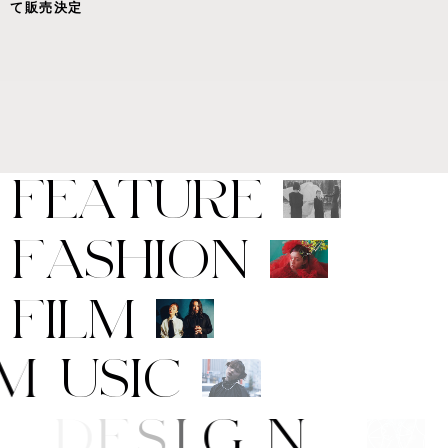
て販売決定
F
E
A
T
U
R
E
F
A
S
H
I
O
N
F
I
L
M
M
U
S
I
C
A
R
T
/
D
E
S
I
G
N