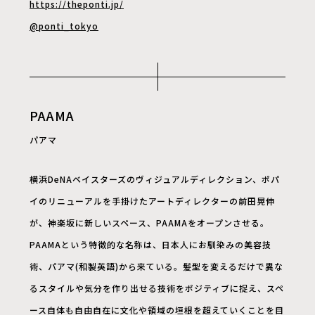
https://theponti.jp/
@ponti_tokyo
PAAMA
パアマ
横浜DeNAベイスターズのヴィジュアルディレクション、ポパ
イのリニューアルを手掛けたアートディレクターの前田晃伸
が、神楽坂に新しいスペース、PAAMAをオープンさせる。
PAAMAという特徴的な名称は、日本人にお馴染みの美容技
術、パアマ(和製英語)から来ている。髪型を変えるだけで異な
るスタイルや気分を作り出せる技術をポジティブに捉え、スペ
ース自体も自由自在に文化や領域の垣根を超えていくことを目