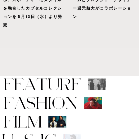
を融合したカプセルコレクシ
ー岩元航大がコラボレーショ
ョンを 5月13日（水）より発
ン
売
F
E
A
T
U
R
E
F
A
S
H
I
O
N
F
I
L
M