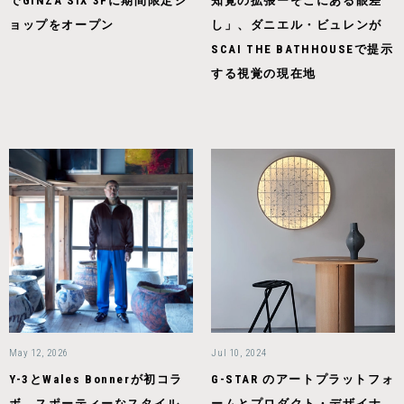
でGINZA SIX 3Fに期間限定シ
知覚の拡張ーそこにある眼差
ョップをオープン
し」、ダニエル・ビュレンが
SCAI THE BATHHOUSEで提示
する視覚の現在地
May 12, 2026
Jul 10, 2024
Y-3とWales Bonnerが初コラ
G-STAR のアートプラットフォ
ボ、スポーティーなスタイル
ームとプロダクト・デザイナ