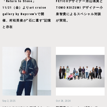
「Return to Stone」
FETICOデザイナー舟山瑛美と
11/21（金）よりart cruise
TOMO KOIZUMI デザイナー小
gallery by Baycrew’sで開
泉智貴によるスペシャル対談
催、村松英俊が“石に還す”記憶
が実現。
と存在
Sep 2, 2025
Oct 26, 2024