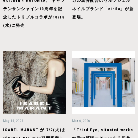
Goldwin × BATONER、 キャプ
カル成分配合のセルフジェル
テンサンシャイン10周年を記
ネイルブランド「cirila」が新
念したトリプルコラボが10/18
登場。
(⽔)に発売
May 14, 2024
Mar 6, 2026
ISABEL MARANT が 7/2(火)ま
「Third Eye, situated works