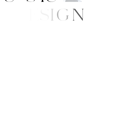
A
R
T
/
D
E
S
I
G
N
B
E
A
U
T
Y
E
/
S
T
Y
L
E
W
S
G