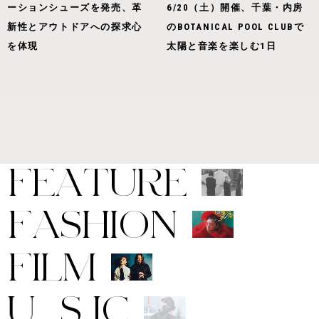
ーションシューズを発売、革
6/20（土）開催、千葉・内房
新性とアウトドアへの探求心
のBOTANICAL POOL CLUBで
を体現
太陽と音楽を楽しむ1日
F
E
A
T
U
R
E
F
A
S
H
I
O
N
F
I
L
M
M
U
S
I
C