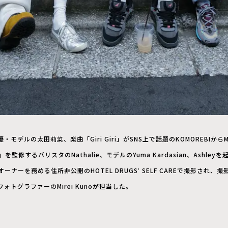
デルの太田莉菜、楽曲「Giri Giri」がSNS上で話題のKOMOREBIからM
を監修するバリスタのNathalie、モデルのYuma Kardasian、Ashley
ナーを務める住所非公開のHOTEL DRUGSʼ SELF CAREで撮影され、
トグラファーのMirei Kunoが担当した。