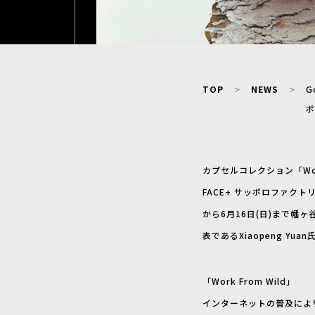
TOP
NEWS
G
ポ
カプセルコレクション「Wor
FACE+ サッポロファクトリー、
から6月16日(日)まで幡ヶ谷
表であるXiaopeng Y
「Work From Wild」
インターネットの普及により、