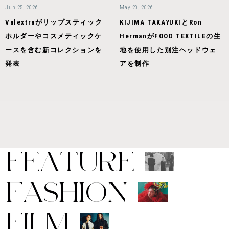
Jun 25, 2026
May 20, 2026
Valextraがリップスティック
KIJIMA TAKAYUKIとRon
ホルダーやコスメティックケ
HermanがFOOD TEXTILEの生
ースを含む新コレクションを
地を使用した別注ヘッドウェ
発表
アを制作
F
E
A
T
U
R
E
F
A
S
H
I
O
N
F
I
L
M