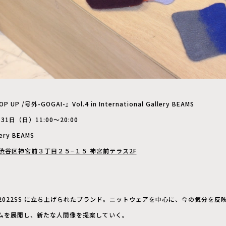
 /号外-GOGAI-』Vol.4 in International Gallery BEAMS
1⽇（⽇）11:00〜20:00
ery BEAMS
京都渋⾕区神宮前３丁⽬２５−１５ 神宮前テラス2F
2022SS に⽴ち上げられたブランド。ニットウェアを中⼼に、今の気分を反
ムを展開し、新たな⼈間像を提案していく。