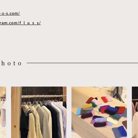
u-s-s.com/
ram.com/f_l_u_s_s/
Photo