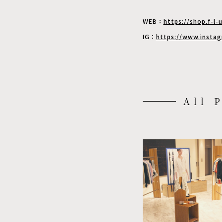
WEB：
https://shop.f-l-
IG：
https://www.instag
All 