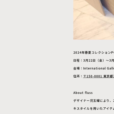
2024年春夏コレクションPOP UP
⽇程：3⽉22⽇（⾦）〜3⽉3
会場：International Gall
住所：
〒150-0001 東
About fluss
デザイナー児⽟耀により、
キスタイルを⽤いたアイテ