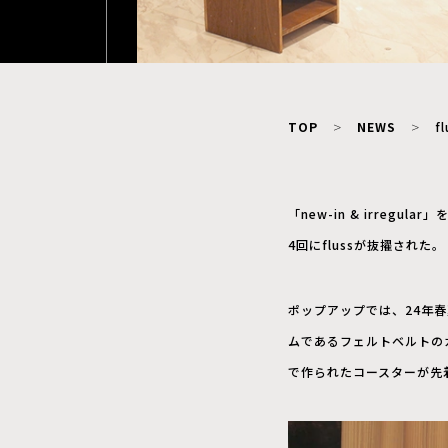
TOP
NEWS
f
「new-in & irre
4回にflussが抜擢された。
ポップアップでは、24年
ムであるフェルトベルトの
で作られたコースターが先