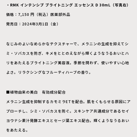
・RMK インテンシブ ブライトニング エッセンス D 30mL（写真右）
価格：7,150 円（税込）医薬部外品
発売日：2024年3月1日（金）
なじみのよいなめらかなテクスチャーで、メラニンの生成を抑えてシ
ミ・ソバカスを防ぎ、キメをととのえながら輝くようなうるおいとハ
リをあたえるブライトニング美容液。季節を問わず、使いやすい心地
よさ。リラクシングなフルーティハーブの香り。
■植物由来の美白 有効成分配合
メラニン生成を抑制するカモミラETを配合。肌をくもらせる原因にア
プローチし、シミ・ソバカスを防ぐ。スキンケア共通成分であるセイ
ヨウナシ果汁発酵エキスとセージ葉エキス配合。輝くようなうるおい
をあたえる。