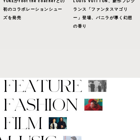
YOKEがfoot the coacherとの
LOUIS VUITTON、新作フレグ
初のコラボレーションシュー
ランス「ファンタスマゴリ
ズを発売
ー」登場、バニラが導く幻想
の香り
F
E
A
T
U
R
E
F
A
S
H
I
O
N
F
I
L
M