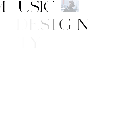
M
U
S
I
C
A
R
T
/
D
E
S
I
G
N
B
E
A
U
T
Y
F
E
/
S
T
Y
L
E
E
W
S
I
N
G