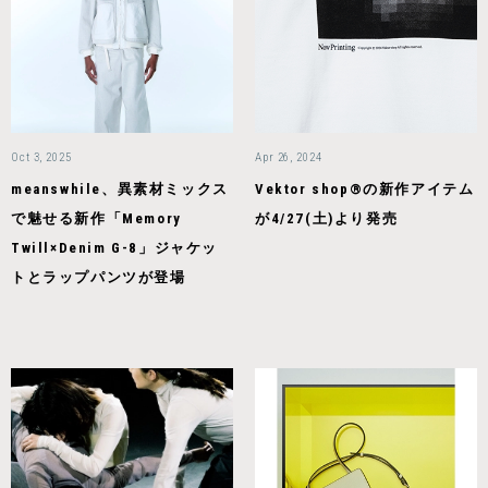
Oct 3, 2025
Apr 26, 2024
meanswhile、異素材ミックス
Vektor shop®の新作アイテム
で魅せる新作「Memory
が4/27(土)より発売
Twill×Denim G-8」ジャケッ
トとラップパンツが登場