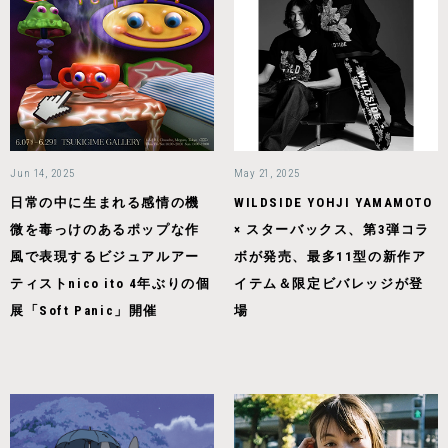
Jun 14, 2025
May 21, 2025
日常の中に生まれる感情の機
WILDSIDE YOHJI YAMAMOTO
微を毒っけのあるポップな作
× スターバックス、第3弾コラ
風で表現するビジュアルアー
ボが発売、最多11型の新作ア
ティストnico ito 4年ぶりの個
イテム＆限定ビバレッジが登
展「Soft Panic」開催
場