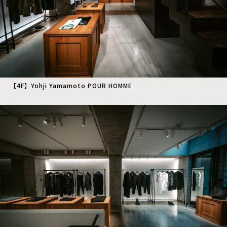
【4F】Yohji Yamamoto POUR HOMME