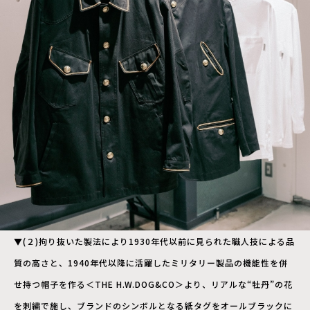
▼(２)拘り抜いた製法により1930年代以前に見られた職人技による品
質の高さと、1940年代以降に活躍したミリタリー製品の機能性を併
せ持つ帽子を作る＜THE H.W.DOG&CO＞より、リアルな“牡丹”の花
を刺繍で施し、ブランドのシンボルとなる紙タグをオールブラックに