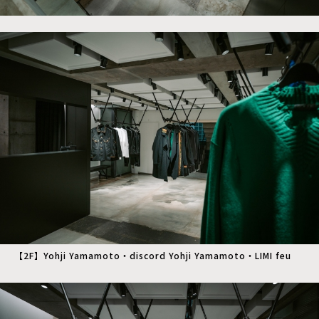
【2F】Yohji Yamamoto・discord Yohji Yamamoto・LIMI feu