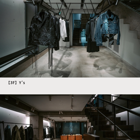
【3F】Y’s