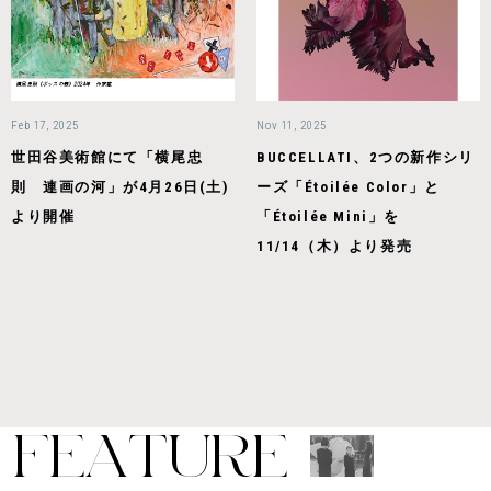
Feb 17, 2025
Nov 11, 2025
世田谷美術館にて「横尾忠
BUCCELLATI、2つの新作シリ
則 連画の河」が4月26日(土)
ーズ「Étoilée Color」と
より開催
「Étoilée Mini」を
11/14（木）より発売
F
E
A
T
U
R
E