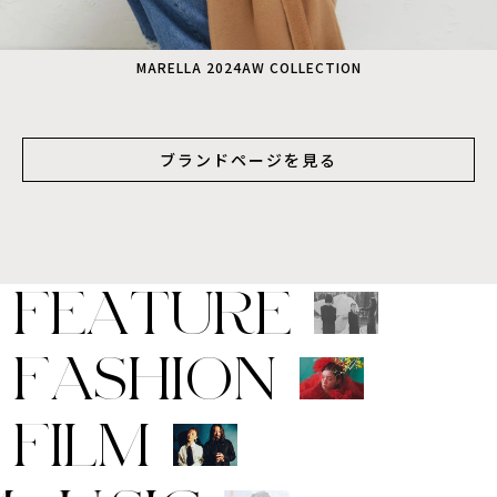
MARELLA 2024AW COLLECTION
ブランドページを見る
F
E
A
T
U
R
E
F
A
S
H
I
O
N
F
I
L
M