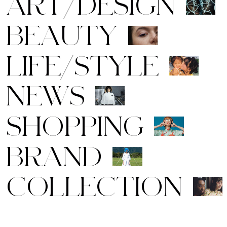
A
R
T
/
D
E
S
I
G
N
B
E
A
U
T
Y
L
I
F
E
/
S
T
Y
L
E
N
E
W
S
S
H
O
P
P
I
N
G
B
R
A
N
D
C
O
L
L
E
C
T
I
O
N