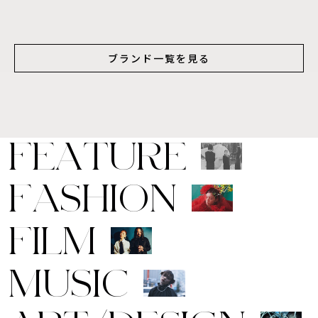
ブランド一覧を見る
F
E
A
T
U
R
E
F
A
S
H
I
O
N
F
I
L
M
M
U
S
I
C