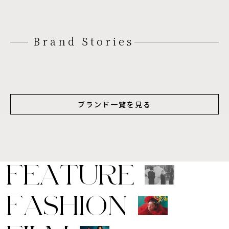
Brand Stories
ブランド一覧を見る
F
E
A
T
U
R
E
F
A
S
H
I
O
N